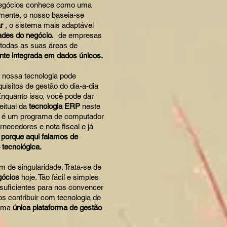
negócios conhece como uma
amente, o nosso baseia-se
r
, o sistema mais adaptável
des do negócio.
de empresas
 todas as suas áreas de
te integrada em dados únicos.
 nossa tecnologia pode
uisitos de gestão do dia-a-dia
quanto isso, você pode dar
itual da
tecnologia ERP
neste
o é um programa de computador
rnecedores e nota fiscal e já
 porque aqui falamos de
 tecnológica.
 de singularidade. Trata-se de
gócios
hoje. Tão fácil e simples
uficientes para nos convencer
 contribuir com tecnologia de
 uma
única plataforma de gestão