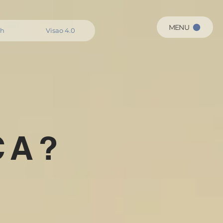
MENU
ch
Visao 4.0
CA?