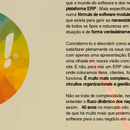
que o mundo do software e dos 
plataforma ERP
. Mais especific
numa
fórmula de software modula
que existe para gerir as
necessida
de todos os tipos e naturezas em
atuação e de
forma verdadeiramen
Convidamo-lo a descobrir como a
satisfazer plenamente os seus req
com apenas uma apresentação. En
uma olhada em nossa visão conce
site. E não, para nós um ERP nã
onde colocamos itens, clientes, fo
funciona.
É muito mais complexo,
circuitos organizacionais e gestão
Não se trata de complexidade, nem
entender o
fluxo dinâmico dos ne
assim.
40 anos
no mercado são s
de que há muito mais que podemos
software para o seu negócio em
.