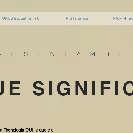
URUS Industrial 4.0
IRIS Finança
PICAM Te
R E S E N T A M O S
UE SIGNIFI
 a
Tecnologia OUI!
que é o
®