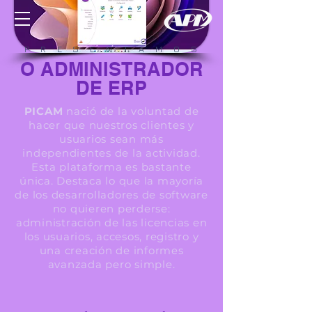
P R E S E N T A M O S
O ADMINISTRADOR
DE ERP
PICAM
nació de la voluntad de
hacer que nuestros clientes y
usuarios sean más
independientes de la actividad.
Esta plataforma es bastante
única. Destaca lo que la mayoría
de los desarrolladores de software
no quieren perderse:
administración de las licencias en
los usuarios, accesos, registro y
una creación de informes
avanzada pero simple.