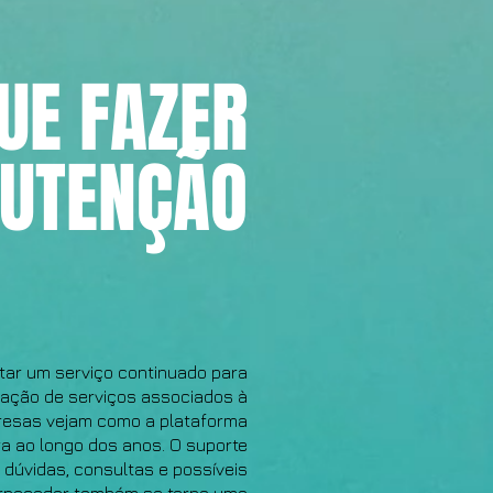
UE FAZER
UTENÇÃO
atar um serviço continuado para
tação de serviços associados à
resas vejam como a plataforma
ra ao longo dos anos. O suporte
 dúvidas, consultas e possíveis