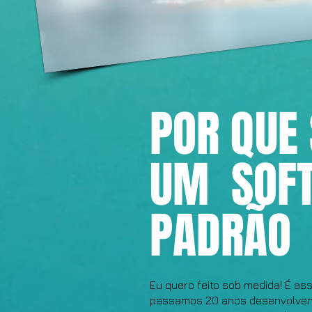
POR QUE
UM SOF
PADRÃO
Eu quero feito sob medida! É a
passamos 20 anos desenvolvend