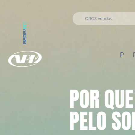
OROS Vendas
08
/2026
P 
POR QUE
PELO S