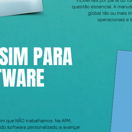
incidentes por parte do 
questão essencial. A manut
global tão ou mais i
operacionais e 
 SIM PARA
TWARE
ssim que NÃO trabalhamos. Na APM,
o software personalizado, e avançar