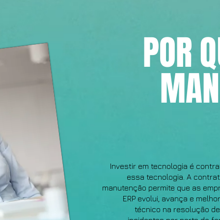
POR Q
MAN
Investir em tecnologia é contr
essa tecnologia. A contra
manutenção permite que as emp
ERP evolui, avança e melho
técnico na resolução de