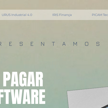
URUS Industrial 4.0
IRIS Finança
PICAM Te
R E S E N T A M O S
 PAGAR
OFTWARE